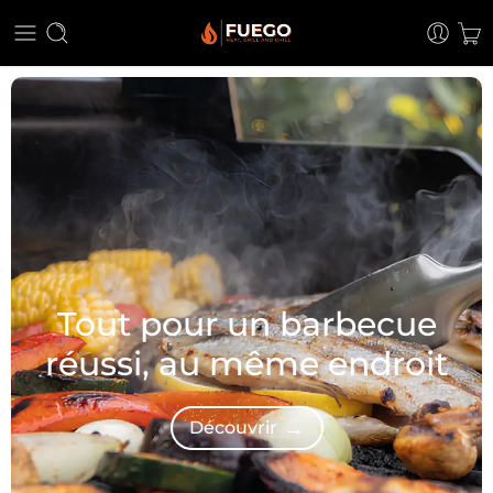
Tout pour un barbecue
réussi, au même endroit
→
Découvrir