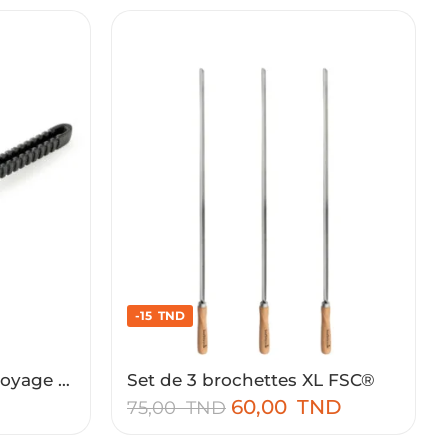
-15 TND
Longue brosse de nettoyage 3-en-1 noir
Set de 3 brochettes XL FSC®
60,00
TND
75,00
TND