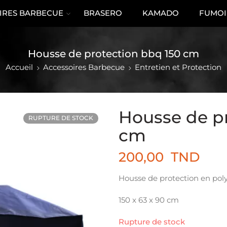
IRES BARBECUE
BRASERO
KAMADO
FUMOI
Housse de protection bbq 150 cm
Accueil
Accessoires Barbecue
Entretien et Protection
Housse de p
RUPTURE DE STOCK
cm
200,00
TND
Housse de protection en pol
150 x 63 x 90 cm
Rupture de stock