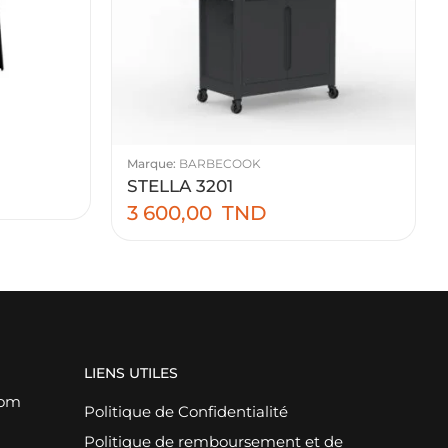
Marque:
BARBECOOK
STELLA 3201
3 600,00
TND
LIENS UTILES
com
Politique de Confidentialité
Politique de remboursement et de