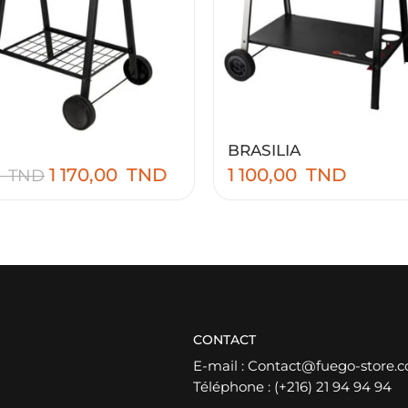
BRASILIA
1 170,00
TND
1 100,00
TND
0
TND
CONTACT
E-mail :
Contact@fuego-store.
Téléphone :
(+216) 21 94 94 94