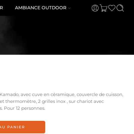
R
AMBIANCE OUTDOOR
Kamado, avec cuve en céramique, couvercle de cuisson,
et thermomètre, 2 grilles inox , sur chariot avec
es. Pour 12 personnes.
AU PANIER