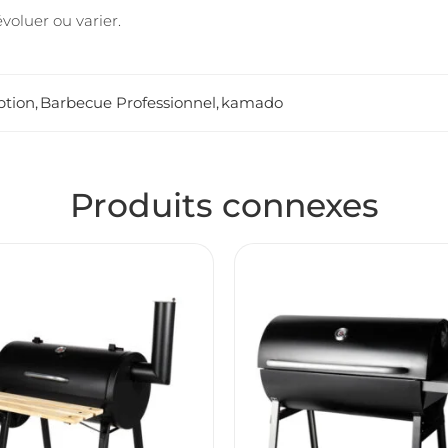
voluer ou varier.
ption
,
Barbecue Professionnel
,
kamado
Produits connexes