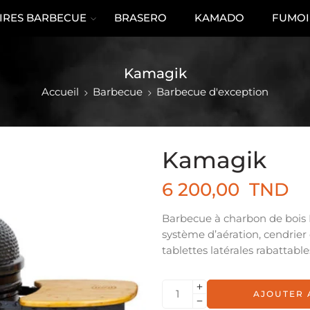
IRES BARBECUE
BRASERO
KAMADO
FUMOI
Kamagik
Accueil
Barbecue
Barbecue d'exception
Kamagik
6 200,00
TND
Barbecue à charbon de bois 
système d’aération, cendrier 
tablettes latérales rabattabl
AJOUTER 