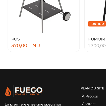
-130 TND
KOS
FUMOIR
370,00
TND
1 300,0
PLAN DU SITE
À Propos
Contact
Le première enseigne spécialisé