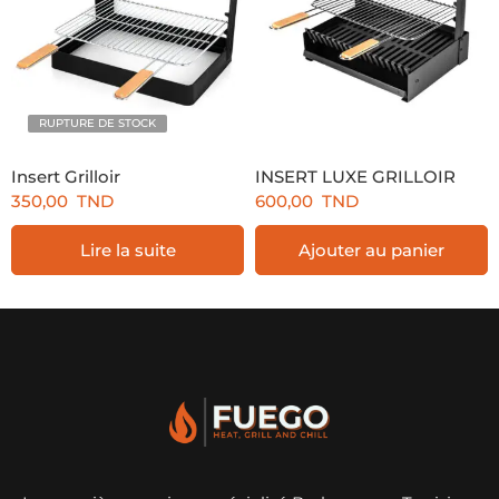
RUPTURE DE STOCK
Insert Grilloir
INSERT LUXE GRILLOIR
350,00
TND
600,00
TND
Lire la suite
Ajouter au panier