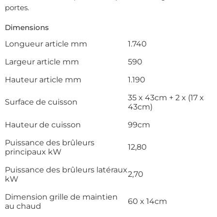
portes.
Dimensions
Longueur article mm
1.740
Largeur article mm
590
Hauteur article mm
1.190
35 x 43cm + 2 x (17 x
Surface de cuisson
43cm)
Hauteur de cuisson
99cm
Puissance des brûleurs
12,80
principaux kW
Puissance des brûleurs latéraux
2,70
kW
Dimension grille de maintien
60 x 14cm
au chaud