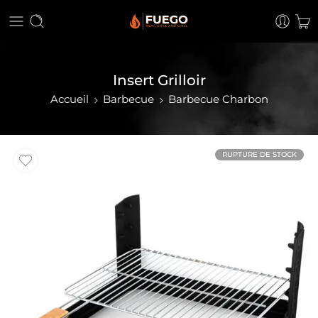
Insert Grilloir
Accueil
Barbecue
Barbecue Charbon
RUPTURE DE STOCK