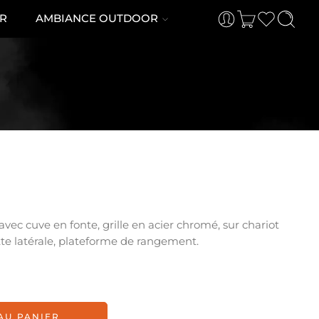
R
AMBIANCE OUTDOOR
vec cuve en fonte, grille en acier chromé, sur chariot
tte latérale, plateforme de rangement.
AU PANIER