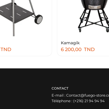
Kamagik
TND
6 200,00
TND
CONTACT
E-mail :
Contact@fuego-store.
Téléphone :
(+216) 21 94 94 94