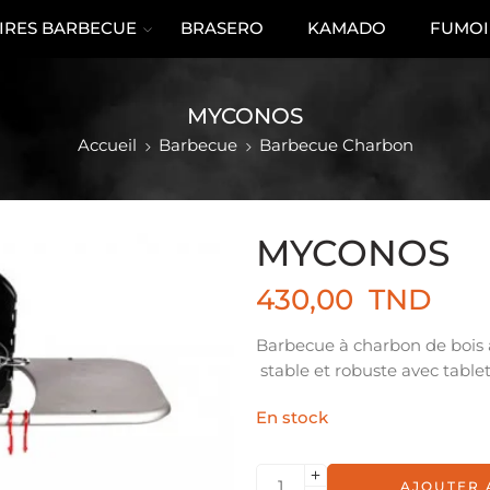
IRES BARBECUE
BRASERO
KAMADO
FUMOI
MYCONOS
Accueil
Barbecue
Barbecue Charbon
MYCONOS
430,00
TND
Barbecue à charbon de bois a
stable et robuste avec table
En stock
AJOUTER 