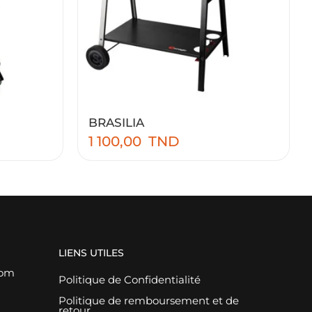
BRASILIA
1 100,00
TND
LIENS UTILES
com
Politique de Confidentialité
Politique de remboursement et de
retour