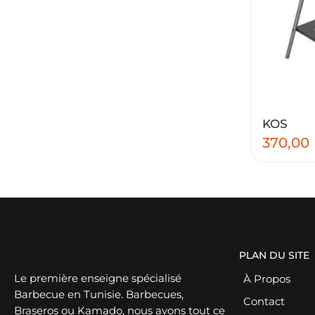
KOS
370,00
PLAN DU SITE
Le première enseigne spécialisé
À Propos
Barbecue en Tunisie. Barbecues,
Contact
Braseros ou Kamado, nous avons tout ce