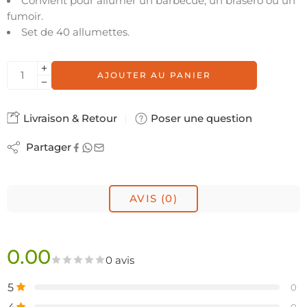
Convient pour allumer un barbecue, un brasero ou un
fumoir.
Set de 40 allumettes.
AJOUTER AU PANIER
Livraison & Retour
Poser une question
Partager
AVIS (0)
0.00
0 avis
5
0