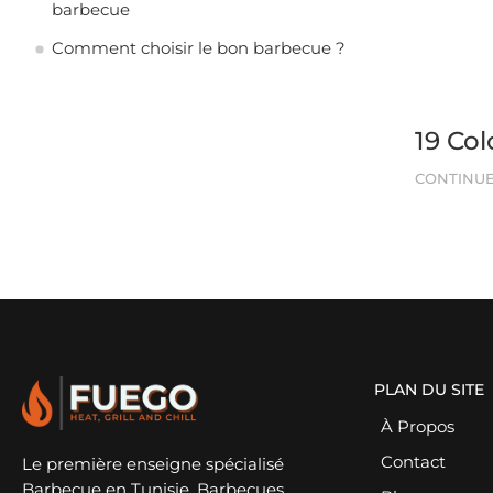
barbecue
Comment choisir le bon barbecue ?
19 Col
CONTINUE
PLAN DU SITE
À Propos
Contact
Le première enseigne spécialisé
Barbecue en Tunisie. Barbecues,