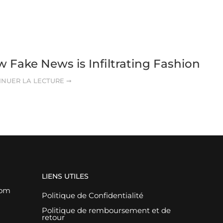
 Fake News is Infiltrating Fashion
INUER LA LECTURE ➞
LIENS UTILES
com
Politique de Confidentialité
Politique de remboursement et de
retour