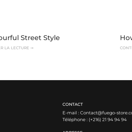
ourful Street Style
How
R LA LECTURE ➞
CONT
CONTACT
E-mail :
Contact@fuego-store.
Téléphone :
(+216) 21 94 94 94