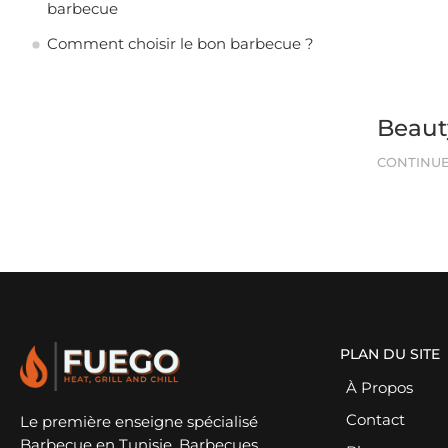
barbecue
Comment choisir le bon barbecue ?
Beauty
CONTINUE
PLAN DU SITE
À Propos
Contact
Le première enseigne spécialisé
Barbecue en Tunisie. Barbecues,