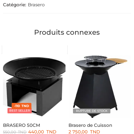
Catégorie:
Brasero
Produits connexes
-110 TND
BEST SELLER
RUPTURE DE STOCK
BRASERO 50CM
Brasero de Cuisson
440,00
TND
2 750,00
TND
550,00
TND