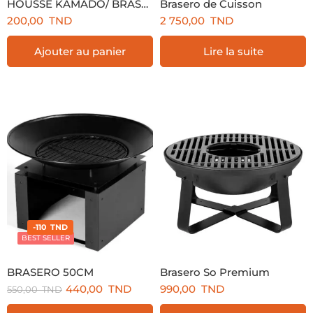
HOUSSE KAMADO/ BRASERO 90cm
Brasero de Cuisson
200,00
TND
2 750,00
TND
Ajouter au panier
Lire la suite
-110 TND
BEST SELLER
BRASERO 50CM
Brasero So Premium
440,00
TND
990,00
TND
550,00
TND